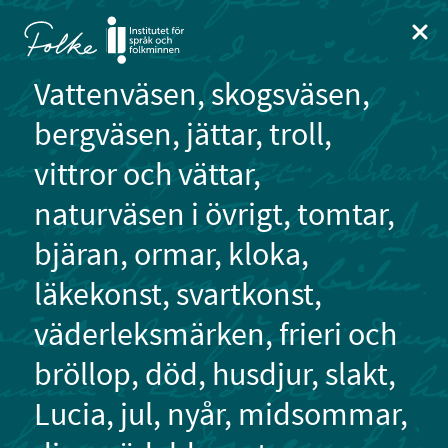
Kartan visar 1912 platser i nuvarande urval.
Kartan visar 1912 platser i klustervy. Valj en markör för att visa rela
Hoppa till innehåll
Visa karta
Stän
Vattenväsen, skogsväsen,
bergväsen, jättar, troll,
vittror och vättar,
Begränsa sökningen till:
naturväsen i övrigt, tomtar,
Ljud
(2346)
Bild
(1153)
2
bjäran, ormar, kloka,
Visa 24159 sökträffar som lista
läkekonst, svartkonst,
2
6
väderleksmärken, frieri och
14
Avskrivna sidor
3
bröllop, död, husdjur, slakt,
120
49 313
9
Lucia, jul, nyår, midsommar,
5
denna månad
totalt