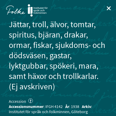
Kartan visar 1912 platser i nuvarande urval.
Kartan visar 1912 platser i klustervy. Valj en markör för att visa rela
Hoppa till innehåll
Visa karta
Stän
Jättar, troll, älvor, tomtar,
spiritus, bjäran, drakar,
ormar, fiskar, sjukdoms- och
Begränsa sökningen till:
dödsväsen, gastar,
Ljud
(2346)
Bild
(1153)
2
lyktgubbar, spökeri, mara,
Visa 24165 sökträffar som lista
samt häxor och trollkarlar.
2
6
(Ej avskriven)
14
Avskrivna sidor
3
?
Accession
145
49 338
9
Accessionsnummer
: IFGH 4142
År
: 1938
Arkiv
:
5
Institutet för språk och folkminnen, Göteborg
denna månad
totalt