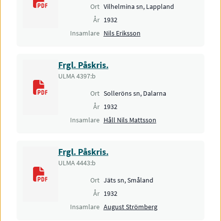
Ort
Vilhelmina sn, Lappland
År
1932
Bidragsgivare
4
Insamlare
Nils Eriksson
11
189
denna månad
totalt
Frgl. Påskris.
ULMA 4397:b
Topplista bidragsgivare i augusti
Ort
Solleröns sn, Dalarna
5
År
1932
Ylva Rehnfeldt
:
73
sidor
5
Insamlare
Håll Nils Mattsson
Lena Arro
:
59
sidor
Solveig Granath
:
10
sidor
Ola Håkansson
:
8
sidor
Frgl. Påskris.
ULMA 4443:b
13
Ingalill Söderqvist
:
5
sidor
3
15
15
Felix Malmenbeck
:
3
sidor
Ort
Jäts sn, Småland
+
Ebba Hedlund
:
2
sidor
År
1932
Ida Josefin Bois
:
2
sidor
−
Insamlare
August Strömberg
00:00
/
00:00
Leaflet
|
©
Lantmäteriet
Gunilla Henrysdotter
:
1
sida