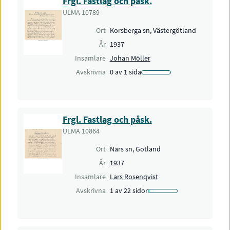
Frgl. Fastlag och påsk.
ULMA 10789
Bidragsgivare
Ort
Korsberga sn, Västergötland
11
189
År
1937
Insamlare
Johan Möller
denna månad
totalt
Avskrivna
0 av 1 sida
7
Topplista bidragsgivare i augusti
Ylva Rehnfeldt
:
73
sidor
Frgl. Fastlag och påsk.
Lena Arro
:
59
sidor
ULMA 10864
4
8
Felix Malmenbeck
:
11
sidor
Ort
Närs sn, Gotland
2
Solveig Granath
:
10
sidor
År
1937
Ola Håkansson
:
8
sidor
Insamlare
Lars Rosenqvist
15
15
Ingalill Söderqvist
:
5
sidor
Avskrivna
1 av 22 sidor
+
Ebba Hedlund
:
2
sidor
Ida Josefin Bois
:
2
sidor
−
00:00
/
00:00
Leaflet
|
©
Lantmäteriet
Gunilla Henrysdotter
:
1
sida